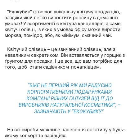
“Екокубик” створює унікальну квітучу продукцію,
завдяки якій легко виростити рослину в домашніх
умовах! У асортименті є квітуча канцелярія, а саме
квітучі олівці, з яких в умовах офісу може вирости
морква, помідор, або, як мінімум, смачний чай.
Квітучий олівець – це звичайний олівець, але з
невеликим секретиком. Він вставляється у горщик з
ґрунтом для посадки. І це все, що вам потрібно для
того, щоб стати садівником-початківцем.
“ВЖЕ НЕ ПЕРШИЙ РІК МИ РАДУЄМО
КОРПОРАТИВНИМИ ПОДАРУНКАМИ
КОМПАНІЇ РІЗНИХ ГАЛУЗЕЙ ВІД ІТ ДО
ВИРОБНИКІВ НАТУРАЛЬНОЇ КОСМЕТИКИ”, –
ЗАЗНАЧАЮТЬ У “ЕКОКУБИКУ”.
На всі вироби можливе нанесення логотипу у будь-
якому кольорі та варіаціях.