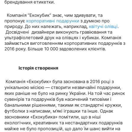
брендування етикетки.
Компанія “Екокубик” знає, чим здивувати, та
пропонує
корпоративні подарунки
з думкою про
природу. До них належать, наприклад,
квітучі олівці
.
Досвідчені дизайнери виконують гравіювання та
ультрафіолетовий друк на олівцях і кубиках. Компанія
займається виготовленням корпоративних подарунків з
2016 року. Більше 10 000 задоволених клієнтів.
Історія створення
Компанія «Екокубик» була заснована в 2016 році з
унікальною місією — створити незвичайні подарунки,
яких раніше не було на ринку України. На той час ринок
сувенірів та подарунків був насичений типовіми і
банальними рішеннями, такими як стандартні кружки,
футболки з написами, м’які іграшки та інше. Однак
засновники «Екокубика» помітили, що в ніші
екологічних, креативних та нестандартних подарунків
майже не було пропозицій, що дало їм шанс вийти на