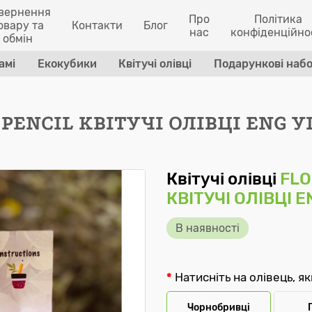
вернення
Про
Політика
овару та
Контакти
Блог
нас
конфіденційно
обмін
амі
Екокубики
Квітучі олівці
Подарункові наб
PENCIL КВІТУЧІ ОЛІВЦІ ENG 
Квітучі олівці
FLO
КВІТУЧІ ОЛІВЦІ 
В наявності
Натисніть на олівець, я
Чорнобривці