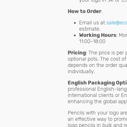
your logo in .AI or .
How to Order
:
Email us at
sale@ec
estimate.
Working Hours
: Mo
11:00–18:00
Pricing
: The price is per
optional pots. The cost of
depends on the order quan
individually.
English Packaging Opt
professional English-lang
international clients or 
enhancing the global appe
Pencils with your logo are
an effective way to prom
logo pencils in bulk and r