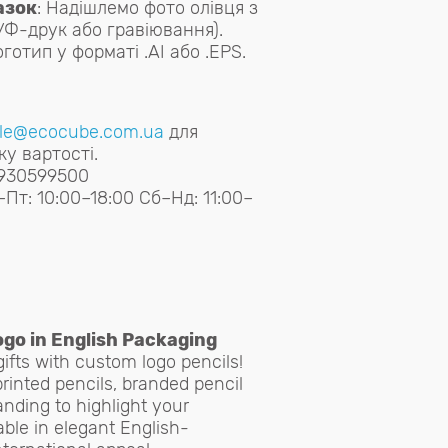
азок
: Надішлемо фото олівця з
Ф-друк або гравіювання).
готип у форматі .AI або .EPS.
le@ecocube.com.ua
для
у вартості.
930599500
–Пт: 10:00–18:00 Сб–Нд: 11:00–
go in English Packaging
ifts with custom logo pencils!
rinted pencils, branded pencil
anding to highlight your
able in elegant English-