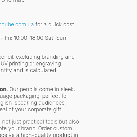
EPS format.
ocube.com.ua
for a quick cost
n–Fri: 10:00–18:00 Sat–Sun:
 pencil, excluding branding and
 UV printing or engraving
tity and is calculated
ion
: Our pencils come in sleek,
uage packaging, perfect for
English-speaking audiences,
al of your corporate gift.
 not just practical tools but also
ote your brand. Order custom
eceive a high-quality product in