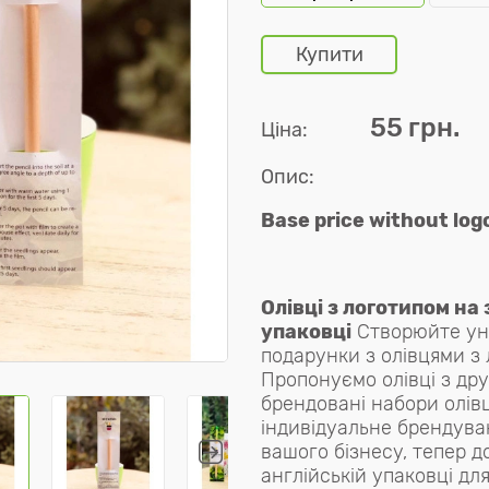
Купити
55 грн.
Ціна:
Опис:
Base price without log
Олівці з логотипом на
упаковці
Створюйте уні
подарунки з олівцями з
Пропонуємо олівці з др
брендовані набори олівц
індивідуальне брендуван
вашого бізнесу, тепер д
англійській упаковці дл