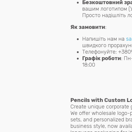
Безкоштовний зр
вашим логотипом (У
Просто надішліть ло
Як замовити
:
Напишіть нам на
sa
швидкого прорахунк
Телефонуйте: +380
Графік роботи
: Пн
18:00
Pencils with Custom Lo
Create unique corporate g
We offer wholesale logo-p
sets, and personalized br
business style, now avail