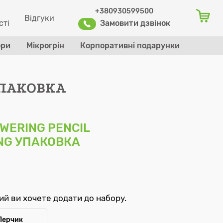
+380930599500
Відгуки
сті
Замовити дзвінок
ори
Мікрогрін
Корпоративні подарунки
Оформити заказ
УПАКОВКА
WERING PENCIL
ENG УПАКОВКА
кий ви хочете додати до набору.
Перчик