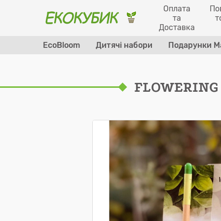
Оплата
По
та
т
Доставка
EcoBloom
Дитячі набори
Подарунки М
FLOWERING 