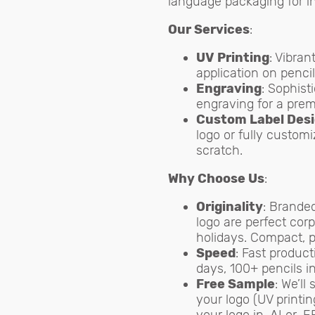
language packaging for in
Our Services
:
UV Printing
: Vibran
application on pencil
Engraving
: Sophist
engraving for a prem
Custom Label Des
logo or fully custom
scratch.
Why Choose Us
:
Originality
: Brande
logo are perfect corp
holidays. Compact, p
Speed
: Fast product
days, 100+ pencils i
Free Sample
: We’ll
your logo (UV printin