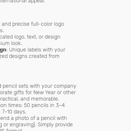
ternational appeal.
t and precise full-color logo
s.
icated logo, text, or design
ium look.
ign
: Unique labels with your
ized designs created from
d pencil sets with your company
orate gifts for New Year or other
ractical, and memorable.
ion times: 50 pencils in 3–4
n 7–10 days.
 send a photo of a pencil with
g or engraving). Simply provide