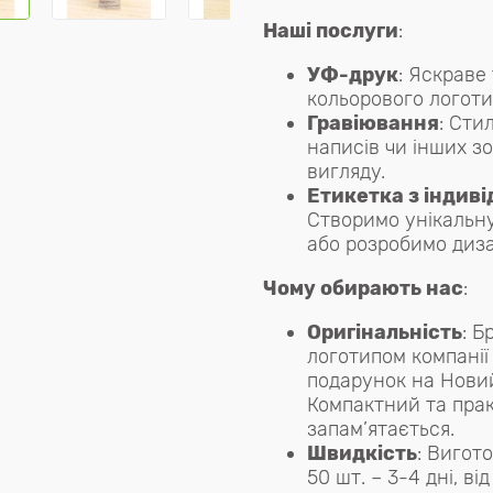
Наші послуги
:
УФ-друк
: Яскраве
кольорового логотип
Гравіювання
: Сти
написів чи інших з
вигляду.
Етикетка з індив
Створимо унікальн
або розробимо диза
Чому обирають нас
:
Оригінальність
: Б
логотипом компанії
подарунок на Новий 
Компактний та прак
запам’ятається.
Швидкість
: Вигот
50 шт. – 3-4 дні, від