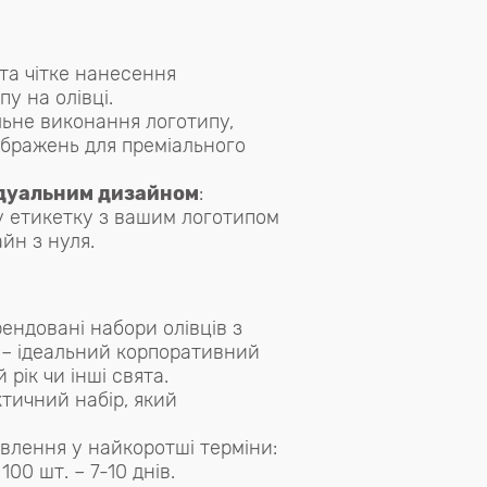
 та чітке нанесення
у на олівці.
льне виконання логотипу,
ображень для преміального
ідуальним дизайном
:
у етикетку з вашим логотипом
йн з нуля.
рендовані набори олівців з
 – ідеальний корпоративний
рік чи інші свята.
тичний набір, який
овлення у найкоротші терміни:
 100 шт. – 7-10 днів.