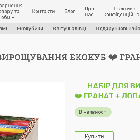
вернення
Про
Політика
овару та
Контакти
Блог
нас
конфіденційно
обмін
амі
Екокубики
Квітучі олівці
Подарункові наб
ВИРОЩУВАННЯ ЕКОКУБ ❤️ ГРА
⠀⠀
НАБІР ДЛЯ В
❤️ ГРАНАТ + ЛО
В наявності
Купити