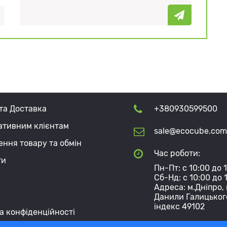
та Доставка
+380930599500
ативним клієнтам
sale@ecocube.com
ння товару та обмін
Час роботи:
ти
Пн-Пт: с 10:00 до 
Сб-Нд: с 10:00 до 
Адреса: м.Дніпро, 
с
Данили Галицьког
індекс 49102
а конфіденційності