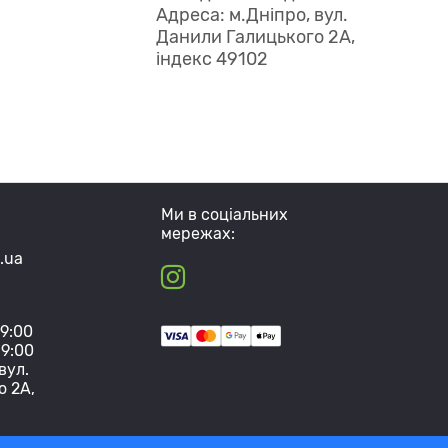
Адреса: м.Дніпро, вул.
Данили Галицького 2А,
індекс 49102
Ми в соціальних
мережах:
.ua
19:00
19:00
вул.
о 2А,