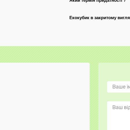
Який термін придатності ?
Екокубик в закритому вигляд