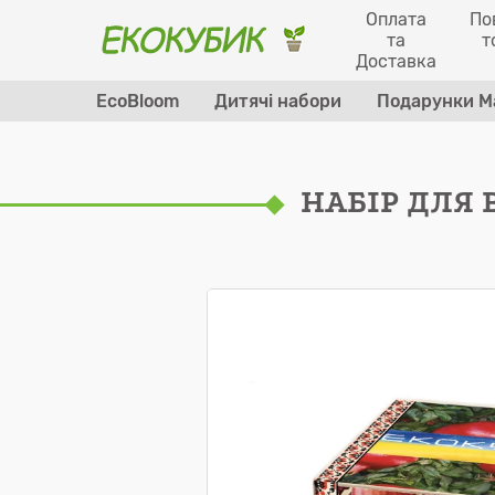
Оплата
По
та
т
Доставка
EcoBloom
Дитячі набори
Подарунки М
НАБІР ДЛЯ 