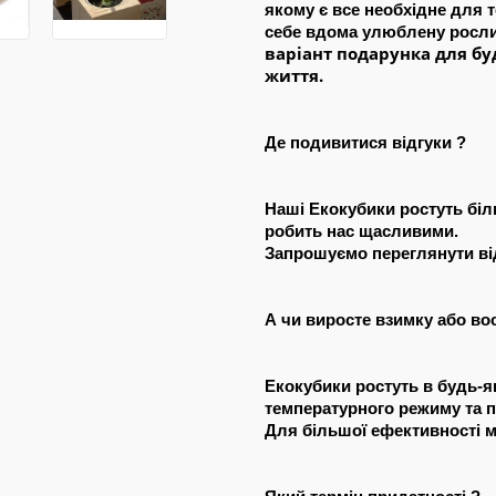
якому є все необхідне для 
себе вдома улюблену росл
варіант подарунка для буд
життя.
Де подивитися відгуки ?
Наші Екокубики ростуть біль
робить нас щасливими.
Запрошуємо переглянути від
А чи виросте взимку або во
Екокубики ростуть в будь-я
температурного режиму та 
Для більшої ефективності 