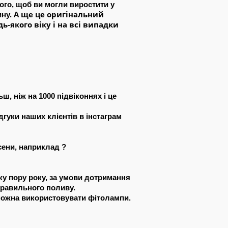
того, щоб ви могли виростити у
А ще це оригінальний
ину.
ь-якого віку і на всі випадки
ш, ніж на 1000 підвіконнях і це
гуки наших клієнтів в інстаграм
сени, наприклад ?
ку пору року, за умови дотримання
правильного поливу.
можна використовувати фітолампи.