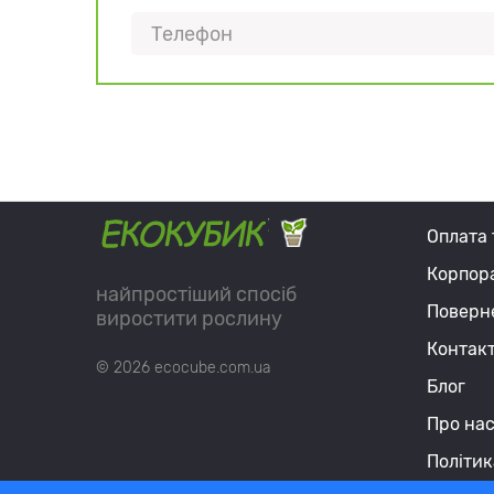
Оплата 
Корпор
найпростіший спосіб
Поверне
виростити рослину
Контак
© 2026 ecocube.com.ua
Блог
Про на
Політик