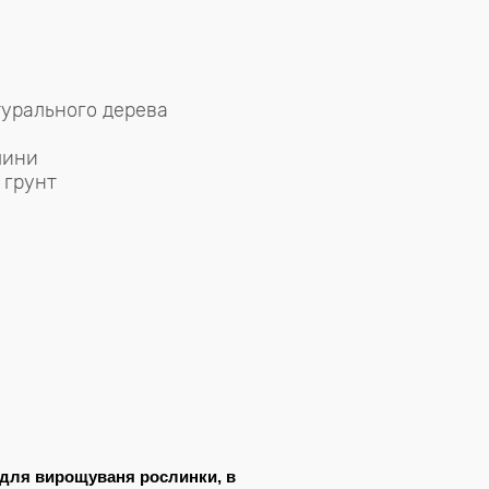
турального дерева
лини
 грунт
р для вирощуваня рослинки, в