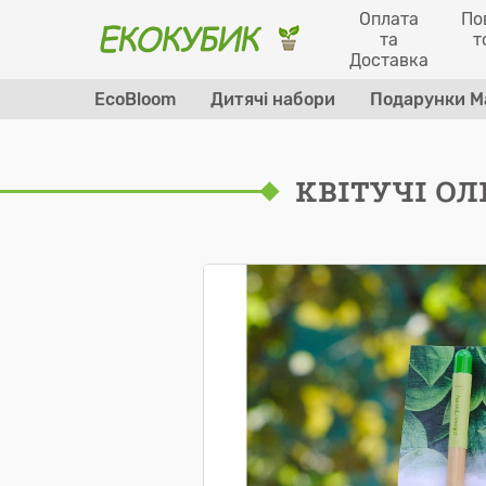
Оплата
По
та
т
Доставка
EcoBloom
Дитячі набори
Подарунки М
КВІТУЧІ ОЛ