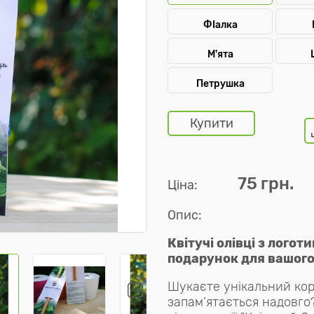
ФІалка
М'ята
Петрушка
Купити
75 грн.
Ціна:
Опис:
Квітучі олівці з логот
подарунок для вашого
Шукаєте унікальний ко
запам’ятається надовго