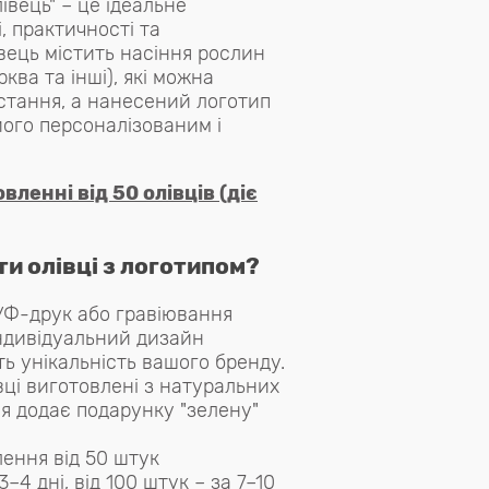
лівець" – це ідеальне
, практичності та
вець містить насіння рослин
рква та інші), які можна
стання, а нанесений логотип
його персоналізованим і
ленні від 50 олівців (діє
и олівці з логотипом?
 УФ-друк або гравіювання
індивідуальний дизайн
ть унікальність вашого бренду.
івці виготовлені з натуральних
ня додає подарунку "зелену"
лення від 50 штук
–4 дні, від 100 штук – за 7–10