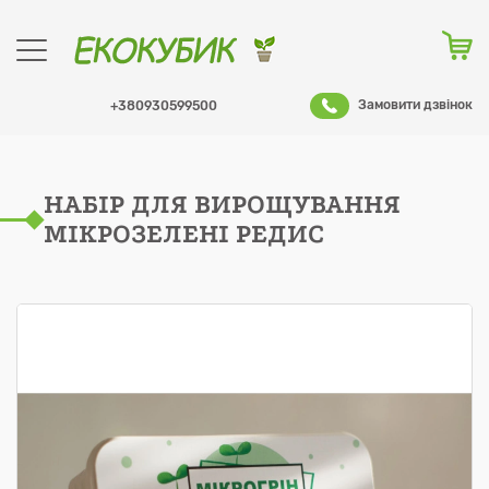
Замовити дзвінок
+380930599500
НАБІР ДЛЯ ВИРОЩУВАННЯ
Оформити заказ
МІКРОЗЕЛЕНІ РЕДИС