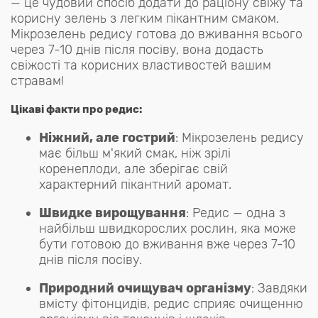
— це чудовий спосіб додати до раціону свіжу та
корисну зелень з легким пікантним смаком.
Мікрозелень редису готова до вживання всього
через 7-10 днів після посіву, вона додасть
свіжості та корисних властивостей вашим
стравам!
Цікаві факти про редис:
Ніжний, але гострий
: Мікрозелень редису
має більш м'який смак, ніж зрілі
коренеплоди, але зберігає свій
характерний пікантний аромат.
Швидке вирощування
: Редис — одна з
найбільш швидкорослих рослин, яка може
бути готовою до вживання вже через 7-10
днів після посіву.
Природний очищувач організму
: Завдяки
вмісту фітонцидів, редис сприяє очищенню