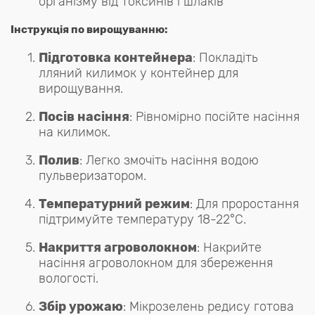
організму від токсинів і шлаків
Інструкція по вирощуванню:
Підготовка контейнера
: Покладіть
лляний килимок у контейнер для
вирощування.
Посів насіння
: Рівномірно посійте насіння
на килимок.
Полив
: Легко змочіть насіння водою
пульверизатором.
Температурний режим
: Для проростання
підтримуйте температуру 18-22°C.
Накриття агроволокном
: Накрийте
насіння агроволокном для збереження
вологості.
Збір урожаю
: Мікрозелень редису готова