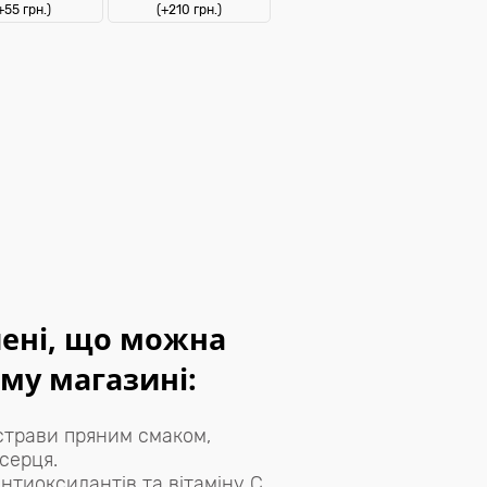
+55 грн.)
(+210 грн.)
ені, що можна
му магазині:
страви пряним смаком,
серця.
тиоксидантів та вітаміну C.