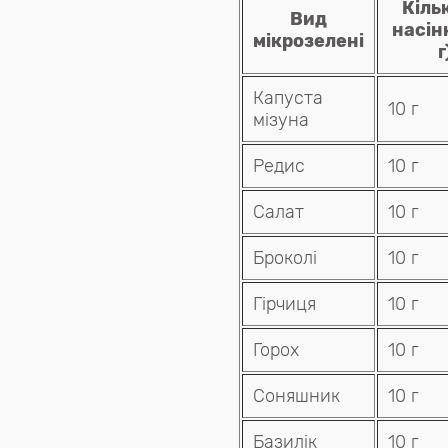
Кіль
Вид
насін
мікрозелені
г
Капуста
10 г
мізуна
Редис
10 г
Салат
10 г
Броколі
10 г
Гірчиця
10 г
Горох
10 г
Соняшник
10 г
Базилік
10 г