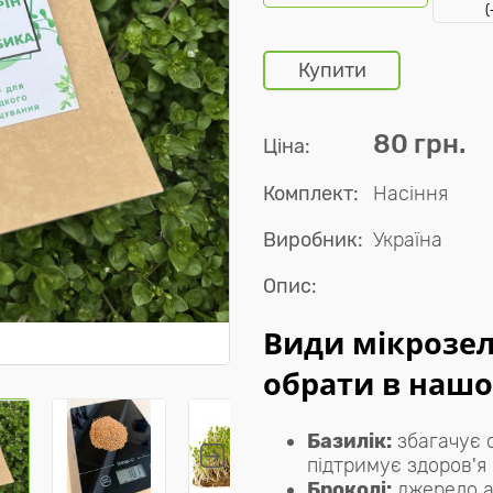
(
Купити
80 грн.
Ціна:
Комплект:
Насіння
Виробник:
Україна
Опис:
Види мікрозел
обрати в нашо
Базилік:
збагачує 
підтримує здоров'я 
Броколі:
джерело ан