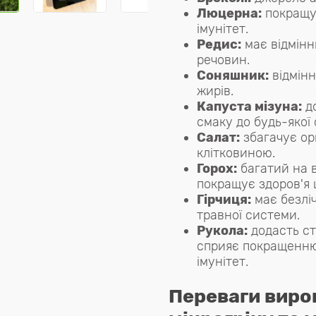
Люцерна:
покращує
імунітет.
Редис:
має відмінн
речовин.
Соняшник:
відмінн
жирів.
Капуста мізуна:
до
смаку до будь-якої 
Салат:
збагачує ор
клітковиною.
Горох:
багатий на в
покращує здоров'я 
Гірчиця:
має безлі
травної системи.
Рукола:
додасть ст
сприяє покращенню
імунітет.
Переваги вир