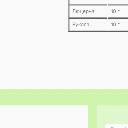
Люцерна
10 г
Рукола
10 г