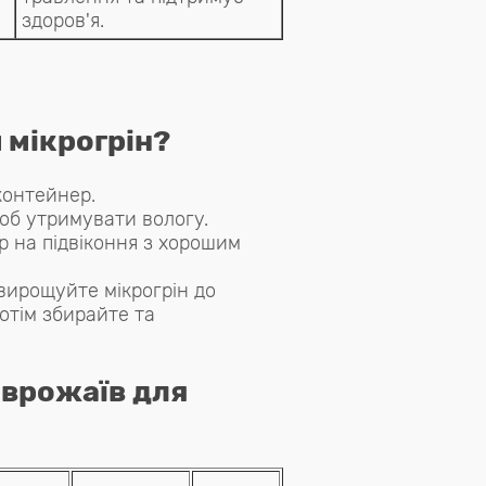
здоров'я.
 мікрогрін?
контейнер.
об утримувати вологу.
 на підвіконня з хорошим
 вирощуйте мікрогрін до
потім збирайте та
 врожаїв для