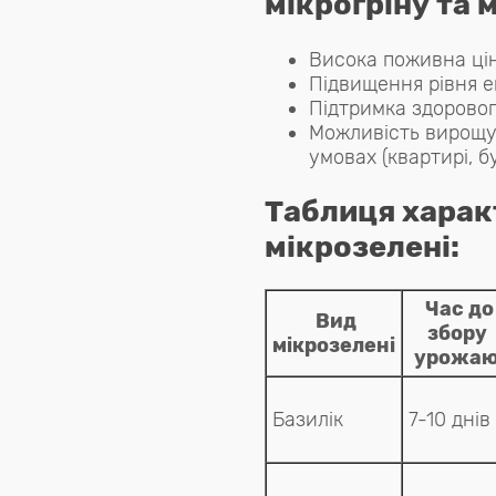
мікрогріну та 
Висока поживна цін
Підвищення рівня ен
Підтримка здоровог
Можливість вирощу
умовах (квартирі, бу
Таблиця харак
мікрозелені:
Час до
Вид
збору
мікрозелені
урожа
Базилік
7-10 днів