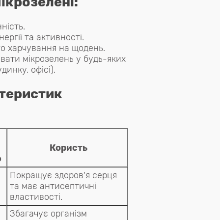
мікрозелені:
ність.
ергії та активності.
о харчування на щодень.
вати мікрозелень у будь-яких
динку, офісі).
теристик
Користь
ю
Покращує здоров'я серця
та має антисептичні
властивості.
Збагачує організм