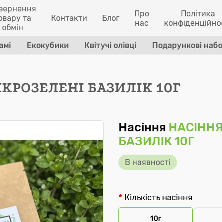
вернення
Про
Політика
овару та
Контакти
Блог
нас
конфіденційно
обмін
амі
Екокубики
Квітучі олівці
Подарункові наб
КРОЗЕЛЕНІ БАЗИЛІК 10Г
Насіння
НАCІННЯ
БАЗИЛІК 10Г
В наявності
Кількість насіння
10г