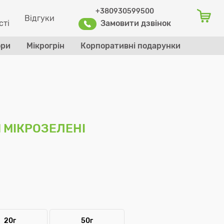
+380930599500
Відгуки
сті
Замовити дзвінок
ори
Мікрогрін
Корпоративні подарунки
Оформити заказ
 МІКРОЗЕЛЕНІ
20г
50г