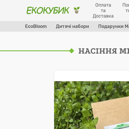
Оплата
По
та
т
Доставка
EcoBloom
Дитячі набори
Подарунки М
НАCІННЯ МІ